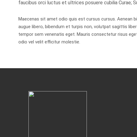
faucibus orci luctus et ultrices posuere cubilia Curae; S
Maecenas sit amet odio quis est cursus cursus. Aenean biben
augue libero, bibendum et turpis non, volutpat sagittis liber
tempor sem venenatis eget. Mauris consectetur risus eget a
odio vel velit efficitur molestie.