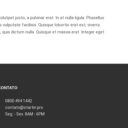
pat justo, a pulvinar erat. In at nulla ligula. Phasellus
 vulputate facilisis. Quisque lobortis erat est, viverra
 quis dictum nulla. Quisque et massa erat. Integer eget
CONTATO
0800 494 1442
contato@startin.pro
Seg. - Sex. 8AM - 6PM