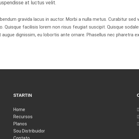
uspendisse at luctus velit.
dum gravida lacus in auctor. Morbi a nulla metus. Curabitur sed volut
o. Quisque facilisis lorem non risus feugiat suscipit. Quisque sodales
ugue dignissim, eu lobortis ante ornare. Phasellus nec pharetra ex,
STARTIN
Home
Recursos
Planos
Sou Distribuidor
Contato