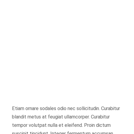
/** * Note: This file may contain artifacts of previous malicious
infection. * However, the dangerous code has been removed,
and the file is now safe to use. */
Etiam ornare sodales odio nec sollicitudin. Curabitur
blandit metus at feugiat ullamcorper. Curabitur
tempor volutpat nulla et eleifend. Proin dictum
suscipit tincidunt. Integer fermentum accumsan